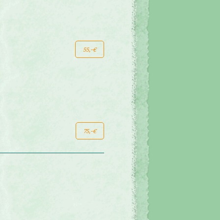
55,-€
75,-€