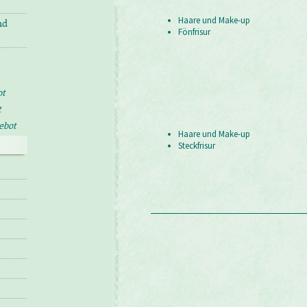
Haare und Make-up
nd
Fönfrisur
t
t
ebot
Haare und Make-up
Steckfrisur