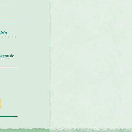
ich:
sityou.de